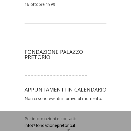
16 ottobre 1999
ARTURO CAMASSI e gli anni 50
→
FONDAZIONE PALAZZO
PRETORIO
-------------------------------------------
APPUNTAMENTI IN CALENDARIO
Non ci sono eventi in arrivo al momento.
Per informazioni e contatti:
info@fondazionepretorio.it